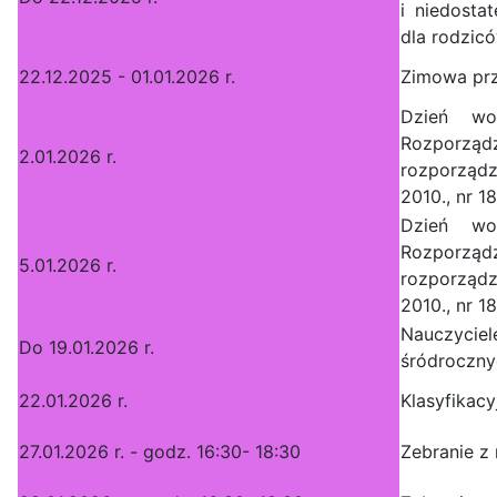
i niedosta
dla rodzicó
22.12.2025 - 01.01.2026 r.
Zimowa prz
Dzień wo
Rozporzą
2.01.2026 r.
rozporządz
2010., nr 1
Dzień wo
Rozporzą
5.01.2026 r.
rozporządz
2010., nr 1
Nauczycie
Do 19.01.2026 r.
śródroczny
22.01.2026 r.
Klasyfikac
27.01.2026 r. - godz. 16:30- 18:30
Zebranie z 