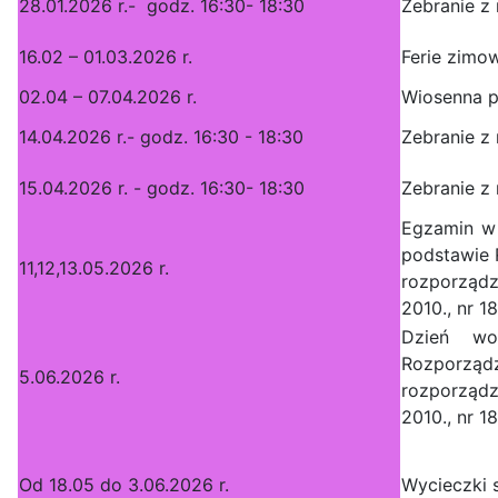
28.01.2026 r.- godz. 16:30- 18:30
Zebranie z 
16.02 – 01.03.2026 r.
Ferie zimo
02.04 – 07.04.2026 r.
Wiosenna p
14.04.2026 r.- godz. 16:30 - 18:30
Zebranie z 
15.04.2026 r. - godz. 16:30- 18:30
Zebranie z 
Egzamin w 
podstawie 
11,12,13.05.2026 r.
rozporządz
2010., nr 1
Dzień wo
Rozporzą
5.06.2026 r.
rozporządz
2010., nr 1
Od 18.05 do 3.06.2026 r.
Wycieczki 