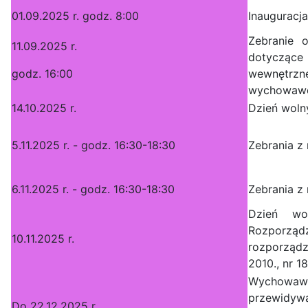
01.09.2025 r. godz. 8:00
Inauguracj
Zebranie 
11.09.2025 r.
dotycząc
godz. 16:00
wewnętrz
wychowawc
14.10.2025 r.
Dzień wolny
5.11.2025 r. - godz. 16:30-18:30
Zebrania z 
6.11.2025 r. - godz. 16:30-18:30
Zebrania z 
Dzień wo
Rozporzą
10.11.2025 r.
rozporządz
2010., nr 1
Wychowa
przewidyw
Do 22.12.2025 r.