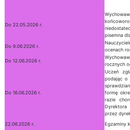
Wychowawcy
końcowor
Do 22.05.2026 r.
niedostate
pisemna dl
Nauczycie
Do 9.06.2026 r.
ocenach ro
Wychowawcy
Do 12.06.2026 r.
rocznych o
Uczeń zgł
podając o 
sprawdzian
Do 16.06.2026 r.
formę okre
razie cho
Dyrektora
przez dyrek
22.06.2026 r.
Egzaminy k