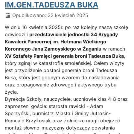
IM.GEN.TADEUSZA BUKA
Szczegóły
Opublikowano: 22 kwiecień 2025
W dniu 16 kwietnia 2025r. po raz kolejny naszą szkołę
odwiedzili
przedstawiciele jednostki 34 Brygady
Kawalerii Pancernej im. Hetmana Wielkiego
Koronnego Jana Zamoyskiego w Żaganiu
w ramach
XV Sztafety Pamięci generała broni Tadeusza Buka
,
który zginął w katastrofie smoleńskiej. Celem wizyty
jest przybliżenie postaci generała broni Tadeusza
Buka, który jest godnym wzorem do naśladowania
oraz propagowanie zdrowego i aktywnego trybu
życia.
Dyrekcja Szkoły, nauczyciele, uczniowie klas 4-8 oraz
zaproszeni goście: starosta rawicki - Adam
Sperzyński, burmistrz Miasta i Gminy Jutrosin-
Romuald Krzyżosiak oraz żołnierze mogli obejrzeć
montaż słowno-muzyczny dotyczący powstania