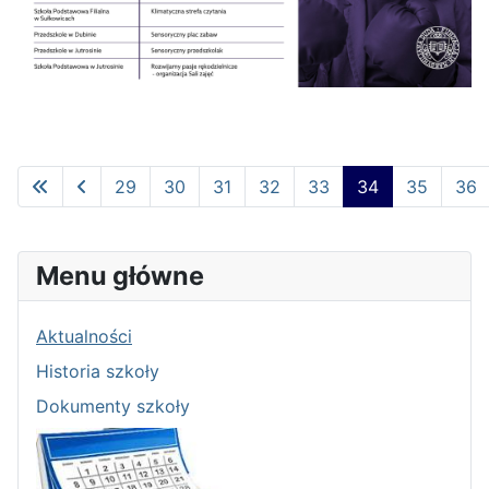
29
30
31
32
33
34
35
36
Strona 34 z 63
Menu główne
Aktualności
Historia szkoły
Dokumenty szkoły