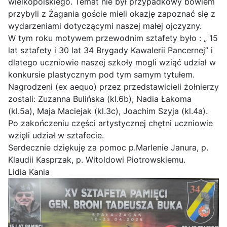
wielkopolskiego. Temat nie był przypadkowy bowiem
przybyli z Żagania goście mieli okazję zapoznać się z
wydarzeniami dotyczącymi naszej małej ojczyzny.
W tym roku motywem przewodnim sztafety było : „ 15
lat sztafety i 30 lat 34 Brygady Kawalerii Pancernej” i
dlatego uczniowie naszej szkoły mogli wziąć udział w
konkursie plastycznym pod tym samym tytułem.
Nagrodzeni (ex aequo) przez przedstawicieli żołnierzy
zostali: Zuzanna Bulińska (kl.6b), Nadia Łakoma
(kl.5a), Maja Maciejak (kl.3c), Joachim Szyja (kl.4a).
Po zakończeniu części artystycznej chętni uczniowie
wzięli udział w sztafecie.
Serdecznie dziękuję za pomoc p.Marlenie Janura, p.
Klaudii Kasprzak, p. Witoldowi Piotrowskiemu.
Lidia Kania