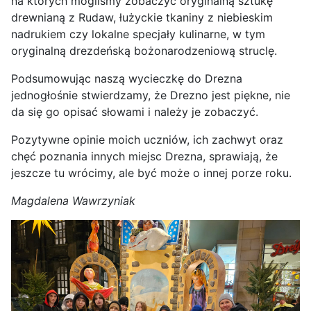
na których mogliśmy zobaczyć oryginalną sztukę
drewnianą z Rudaw, łużyckie tkaniny z niebieskim
nadrukiem czy lokalne specjały kulinarne, w tym
oryginalną drezdeńską bożonarodzeniową struclę.
Podsumowując naszą wycieczkę do Drezna
jednogłośnie stwierdzamy, że Drezno jest piękne, nie
da się go opisać słowami i należy je zobaczyć.
Pozytywne opinie moich uczniów, ich zachwyt oraz
chęć poznania innych miejsc Drezna, sprawiają, że
jeszcze tu wrócimy, ale być może o innej porze roku.
Magdalena Wawrzyniak