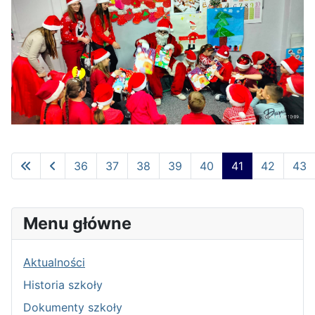
36
37
38
39
40
41
42
43
Strona 41 z 63
Menu główne
Aktualności
Historia szkoły
Dokumenty szkoły